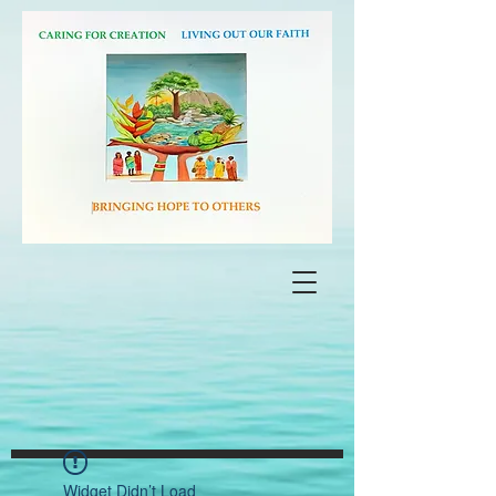
Widget Didn’t Load