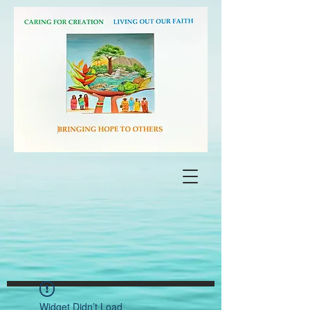
Widget Didn’t Load