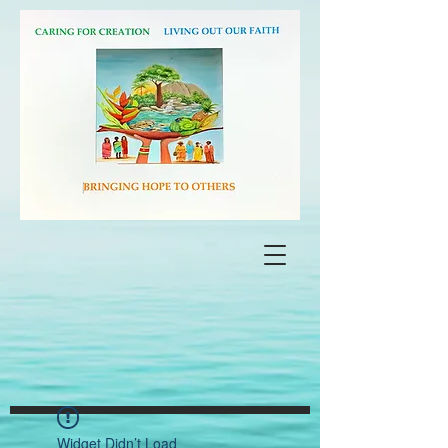
Widget Didn’t Load