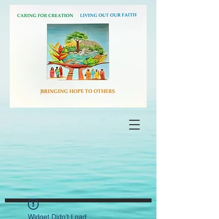
Widget Didn’t Load