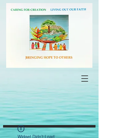
Widget Didn’t Load