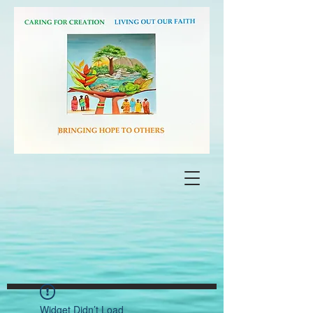
Widget Didn’t Load