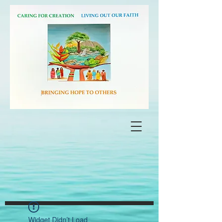
Widget Didn’t Load